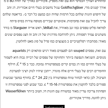
ומתחדש הצורך הבסיסי הוא עם זאת מספיק. אקווריום באורך של תחת 80 ס מ
אורך קטנים מדי, Goldfischgläser עגול נחשבים בעלי חיים אכזריות. דג זהב
של חיפוש הזנות שלהם בכל הרמות שחיה וגם כמעט כל דבר ב-. בדיאטה שלהם
צריך להכיל עם זאת פחמימות. אקזוטיים שבירים מטופח צורות בסיס פיתח
למראה פליט טפסים כמו זנב מאוורר, את Veiltail, ראש אריה Stargazer מ בודד
משתנים עמיד רפסודה. ניתן להרחבה מדרגית של דג זהב זה הצג טפסים שונים
מאוד: ממתכתי רפלקטיביים ב מנצנצים כמו פרל על סוג מאט לחלוטין.
עם זאת, טפסים souped הם לפעמים מאוד רגיש ומתאים רק aquarists
מנוסים. השגיאה הנפוצה ביותר ותחזוקה של טפסים של רבייה גבוה היא לשמור
על בעלי החיים כמו דג במים קרים בטמפרטורה נמוכה. כבר ב 15 ° C, חילוף
החומרים רבים של בעלי חיים אלה מוגדר, ייתכן שיהיו לנזק רציני למערכת
העיכול. לכן כדאי לבחור טווח טמפרטורה בין 22, 24 ° C, בחורף במשך שבועות
ספורים בלבד להקטין את טמפרטורת 15-16 ° c. כבר שבוע לפני טמפרטורה זו
הפחתת צריכה עדיין מאוד במשורה עם הזנות חי, הטוב ביותר Wasserflöhen
ניתן להזנה. מדריך אקווריום.
hebrewpost