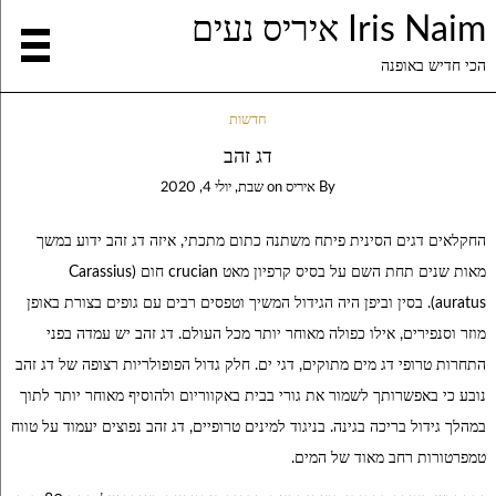
Iris Naim איריס נעים
הכי חדיש באופנה
חדשות
דג זהב
By
איריס
on
שבת, יולי 4, 2020
החקלאים דגים הסינית פיתח משתנה כתום מתכתי, איזה דג זהב ידוע במשך
מאות שנים תחת השם על בסיס קרפיון מאט crucian חום (Carassius
auratus). בסין וביפן היה הגידול המשיך וטפסים רבים עם גופים בצורת באופן
מוזר וסנפירים, אילו כפולה מאוחר יותר מכל העולם. דג זהב יש עמדה בפני
התחרות טרופי דג מים מתוקים, דגי ים. חלק גדול הפופולריות רצופה של דג זהב
נובע כי באפשרותך לשמור את גורי בבית באקווריום ולהוסיף מאוחר יותר לתוך
במהלך גידול בריכה בגינה. בניגוד למינים טרופיים, דג זהב נפוצים יעמוד על טווח
טמפרטורות רחב מאוד של המים.