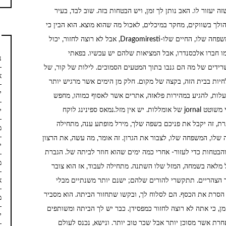
Turi מחפש הוא האמין שזה יעזור לו. האב נותן לך זמן, ויש הבטחות בזה. שוב לבד, בעיר
לך בשווקים, מחקר במיכלים, לאכול מה שהוא מוצא. הוא הבין כי
החלום שלו היה פשוט, חלום, כל פעם זה זוכרת את המשפחה שלו, החיים שלו-Dragomiresti, אבל לא רוצה לחזור, יכול
כמו חברו אלכסנדרו, אבל המציאות שלהם יש עכשיו. בפאתי
נ
 עץ, שרידים של מה הם גנבו בתוך המטעים הסמוכים. לילות של קור, של
א
חיות בבית הזה, בקצה של מקום. חלק מן הימים אשר מרגיש יותר
יו
עלות, להגיע במהירות פלאזה, אתרים אשר לאסוף כמוהו, מחפש
עבודה. יש מרוקאים, סומלים, נראים אנשים נסוגים כדי משוטט jornal של אומללות. יש אין מזל.נמאס ספינינג לוקח
יו
ת, זה יקבל את פניכם בשפה שלך, מירל מופתע ענה, מתחילה
מר
שלו, המשפחה שלו, לצבור את הגרון. זה אומר, מה עשה, את הרצון
יו
והבטחות כדי לעזור- אחרי כמה ימים שהוא חוזר לביתה של. הגברת
מא
ל מלאה בשמחה, המזל שלו השתנה. מתחילה לעבוד, אז הוא צובר
א
חר הצהריים. תתקשרי להורים שלהם; ישנם יותר משנתיים מבלי
הסרת את הכסף. הם לסלוח לך, ובקשו שתחזור הביתה. הוא מסביר
מר
ן, כי אתה לא רוצה לחזור כמפסידן. כבר יש לך הביתה ומשותפים
ינ
ת אשר מסוכן יותר אבל שכר טוב יותר. ונישא, נכנס לעולם