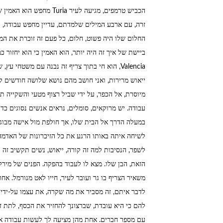
הכביש טרמפים, מגיעה לעיר a
זרה, עם ארבע המילים שלמדתם, עדיין מחפש עבודה, הו
ביישת של איך זה היה יותר, הוא האמין כי הוא יחזור 
Valencia, הוא חי בתוך צריף זה נבנה עם משטחי
ייאוש מרירות, ואני חושב מהם נושא שלושה חודשים ל
מיוסרת, אל הכפר, על ידי שביל רצוף מטעי והשקייה ת
במעלה הדרך אל הבית שלו, אך חולפת מול אישה מבוגר
לשיחה איתה באותו הרגע את כל הזיכרונות של האדמה 
לשפר, הנסיבות למה זה קורה, ייאוש, נשים תקשיב זה 
הזאת, הבן שלו. מצא לו לעבוד בהפקה. הפנים של מיר
משאיר הצריף בו גר ועובר לעיר, חייו לאט מנורמל. א
לדבר איתם, זה מסביר את מה שקרה, את עצמו על-ידי 
להם כי היא עובדת, שברצונך להחזיר את הכסף, לתת זמ
עם מספר חברים. אחת מהן מציעה לך לעשות עבודה אחר