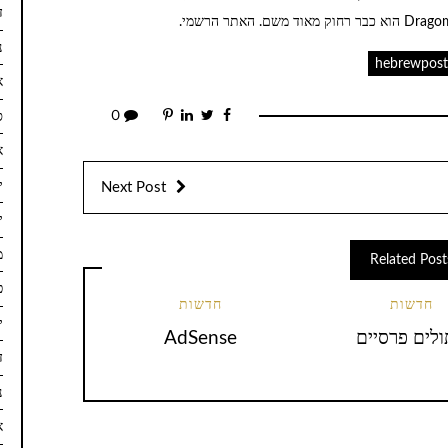
ד
נ
hebrewpos
א
0
ס
א
יו
Next Post
יו
מא
Related Post
פ
חדשות
חדשות
ינ
לים פרסיים
AdSense
ד
נ
א