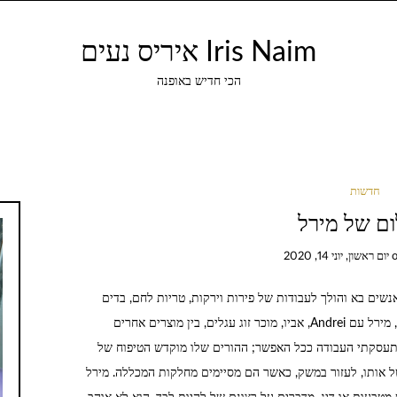
Iris Naim איריס נעים
הכי חדיש באופנה
חדשות
ם של מירל
יום ראשון, יוני 14, 2020
ם של מירל כמו בכל יום שוק ב- Dragomiresti, אנשים בא והולך לעבודות של פירות וירקות, טריות לחם, בדים
ושפע של סחורות מגוונות מניחים בזהירות. באחד מהם, מירל עם Andrei, אביו, מוכר זוג עגלים, בין מוצרים אחרים
עסקתי העבודה ככל האפשר; ההורים שלו מוקדש הטיפוח של
ל אותו, לעזור במשק, כאשר הם מסיימים מחלקות המכללה. מירל