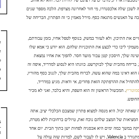
ף מטבעות או דיג, מדברים על רצונם של להיות לבד. הוא לא אוהב
וה לשכן שלה אלכסנדרו, מי חזר לאחרונה מצרפת. הלכה מספר שנים
ובה על האנשים מתגאה כסף. מירל מאמין כי זה הפתרון, הבריחה של
ם את התיכון, ולא לעזור במשק, בנוסף לטפל אחיו, בזמן עבודתם,
ה
עמקי ליבו כדי לבצע את התוכניות שלהם. הוא יודע כי אמא שלו
ח
ינה שלך, חיסכון קטן עבור מועד חסר. להפוך את אחיו נמצאת
e
בריחה מהבית שלך לבוקרשט. כוונתו היא לנסוע למדריד, איפה זה
m
וא דאינו במה שהוא עשה, לברוח מהבית שלך, לגנוב כסף מהוריו,
m
 להתחיל את ההרפתקה הזאת פחדים, אי ודאות. מגיע במדריד,
מוטריץ
. המכשול הראשון זה הוא השפה, והיא בלבד, ואני לא מכיר
החופש.
מה שאתה יכול. היא מנסה למצוא פתרון שמצבם הכלכלי יציב. אתה
ת. המציאות של המצב שלהם נוכח זאת, טיולים ברחובות ללא מטרה,
s
קה במשך כמה ימים היא אכסניה לפחות ישן בתוך הבית. יום אחד
ח
אפגוש כומר רומני זה מבטיח לעזור לך, הבעיה היא מי מתגורר ב Valencia, ויש לו לעבור לשם, למרות שזה עולה על