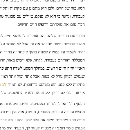
תמיד היה בחור מופנם ובודד, אפילו לו תחביבים, איסו
הסוג כזה של חיים, ולכן הוא מתבונן עם סקרנות ותקו
לעבודה, ונראה כי הוא לא נעלם, טיולים עם מכונית ט
הכל, עזבו את מולדתם ולחפש חיים חדשים.
מדבר עם ההורים שלהם, הם אומרים לו שהוא חייב לסיי
מושב התפטר גישות מהדהד את זה, אבל לא מוותר על מ
יהיה לשמור על כמויות קטנות בתוך קופסה זה בחדר הש
המכללה והוריהם בעבודה, לקחת אלף וחמש מאות יורו, 
האמין יהיה חיים חדשים. במהלך המסע לשדה התעופה ה
שנמלט לכיוון גורל לא בטוח, אבל אתה יכול יותר רצון
בתקווה ללא פגע, הוא משוטט ברחובות. לא תמיד
ח'כ ס
אף אחד כדי לעזור לך לקחת את צעדיו הראשונים של 
הכסף הולך ואוזל, לשרוד בפנסיונים זולים, ומסעדות 
מחפש עבודה עבודות, מוסכים, חנויות, אבל אין ניירו
איפה פחד וייסורים מילא את הלב שלו. כמה עזרה אפרי