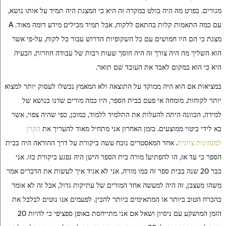
מגורים. בפרט מה היה בולט במקרה זה היא כי המצגת היה תמיד על אותו נושא,
עם כמה התאמות קלות בהתאם ללקוח, אבל תמיד מכילים מידע דומה מאוד. A
מצגת כי הם היו חמושים עם כל השקופיות הדרוש עבור כל לקוח, על-פי אשר
הוא השליך מה היה צורך זה היה חוסך שעות רבות של עבודה חוזרות, הבעיה
היא כי הוא במקום לאבד את העובד שם תואר.
במציאות אם הוא היה ממוקד על התוצאה ולא המאמץ נכשלו לעסוק יותר למצוא
יותר לקוחות. מומחה אי פעם בבית הספר, היו כמה מורים שדנו בנושא של
למידה, הכוונה היתה להעלות את התלמיד ללמוד, כמובן, כפי שהיה צפוי, אשר
בא לידי ביטוי ממוצעים. בזמן האחרון אני מתחיל מאוד להעריך את
הקרן
למנהיגות ציונית
. אחד המאסטרים נוכח עשה ביקורת על דרך ההוראה היה בבית
הספר כי עד אז, הו להפתיע! מורה בית הספר הישן היה נפגע ביקורת כזו. אני
כבר 20 שנה בבית ספר זה כמו מורה, אני לא אגיד איך לעשות את הדברים אמר
משהו מעצבן, זה היה למעשה אחד המורים של עתיקות גדול, אבל זה לא אומר
בהכרח הטוב ביותר או המתאימים ביותר להכין. לפעמים אנו נוטים לבלבל את
הזמן המושקע עם ניסיון ושאל אם אני מתייחסת באופן ספציפי כי להיות 20