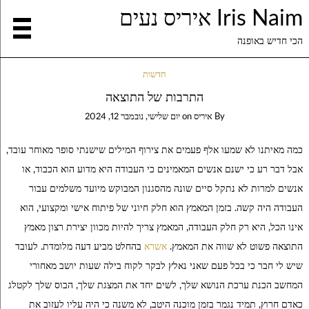
Iris Naim איריס נעים
הכי חדיש באופנה
חדשות
התרבות של התוצאה
By
איריס
on
יום שלישי, נובמבר 12, 2024
כמה מאיתנו לא שמעו אלף פעמים את צירוף המילים שישנתי סופר מאוחר עובד,
אבל דבר רע כי ישנם אנשים המאמינים כי העבודה היא מדוע הוא הכבוד, או
אנשים למרות לא נתקל סיים שונה מהסגנון המבוקש מיועד משלמים עבור
העבודה היה קשה. בזמן המאמץ הוא חלק חיוני של פיתוח אישי ומקצועי, הוא
אינו הכל, היא רק חלק העבודה, המאמץ צריך להיות מכוון יצירת רצון מאמץ
התוצאה פשוט לא שווה את המאמץ.
אשרא
בהחלט מביע דעה מלומדת. לעובד
שיש לי חבר כי בכל פעם שאני נאלץ לבקר לקוח בילה שעות יושב מאחורי
המחשב הכנת ערכת הנושא שלך, לשים יחד את המצגת שלך, הבוס שלך לקטלג
כאדם חרוץ, תמיד נגמר בזמן מוכנה היטב, לא משנה כי היה עליו לעזוב את