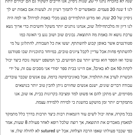
שנה לא בהכרח נתנו לי 20 שנות ניסיון, אנו חייבים לשקול גם הם יכולים לתת
לנו 1 שנה 20 פעמים. ומאפשרים לי לתמוך רעיון זה. לעשות אם באמת יש לך
ניסיון של 20 שנה, ואז מדוע התלמידים בצע מבלי באמת למידה? או למה היה
לנו דיון זה מלכתחילה? שוב, אנחנו נותנים יותר משקל וחשיבות כדי ארוך נשא
ערכת נושא זה באמת מה התוצאה. נבונים שוב ושוב נגע בי האזנה כמו
סטודנטים אשר באופן קבוע להשתתף, יעשו את כל העבודה, להתלונן על מי
להשתתף פחות אבל עדיין לקבל ציונים טובים, במיוחד בתוכניות שבו סטודנט
עובד ואז הספר הוא גמיש יותר עם הסיועים, כך המשפט ייעשה נוכח כיצד יכול
לקחת 10 אם לא באים?, אם היינו בבית ספר יסודי אני מסכים עם זה, על ידי
הכשרת לערב את התלמיד, אבל באוניברסיטה ברמה, עם אנשים שכבר עובדים,
עבודה דברים שונים, ישנם אנשים שחווים ניתן להבין טוב יותר בנושאים
מסוימים, יש מתקן להם או פשוט למד ומציבה בקרונות בבית, אז שוב, אנו
מתמקדים יותר זמן מושקע בהשגת כי למידה ללמידה עצמה.
בכל מקרה, אתה יכול לשים עוד דוגמאות רבות כיצד תרבות בדרך כלל מתמקד
למאמץ מאבדים את התוצאה, אך רוצה שלכל רופא לאחר פעולת 8 שעות, אמר
כפי שכבר פעולתו שאפו הרבה הצלחה, אבל יש sutured לא לחולה שלו, או