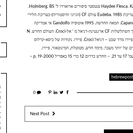
m
ארגנטינה אנתולוגיה לספרות הפנטזיה – Haydee Flesca. Kapeluz. 1970 פנטסטי סיפורים אדוארדו ל' Holmberg. BS.
m
בתור. Hacheté. 1957. CF בארגנטינה – M Souto. בעריכת Eudeba. 1985 עולם CF (הגיוני והיסטוריה)-בעריכת הלירי
טוב. 1992 הסיפור ארגנטינאי של Capanna CF-Pablo. DTIS. המאה החדשה. 1995 אוטופיה Gandolfo אי אמריקה
הלטינית-Elvio. המינוטאור N ° 9 עמ' 77. 1985 לתדרך השתלשלות CF ארגנטינה-דניאל מ ' אל-Croci. העולם החדש. N
° 3. 1984. את הפיקציה של מכונות – Cáceres חרמן. פיירו מרד שבט – דניאל Croci. פיירו. נקודות של כיסא-קרלוס
 ספרות של ההמונים UNPA-2004. מאמרים של יותר מעבר, מימד חדש, מטוטלת, המינוטאור, פיירו,
אחרים-פורסם ב: מאט חמוץ N ° 2 מיוחד סתיו 1998-עמ' 17 עד 21. – החדש בדרום 12 כדי 15 באפריל 2000-p. 19 –
hebrewpos
נ
0
א
יו
Next Post
יו
מר