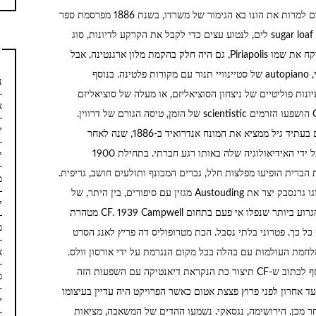
נולד ב מונטווידאו בשנת 1847 הוא Holmberg מקבילים למרות את הונו בא הגימור של משרדו, בשנת 1886 מפרסמת ספר
רמיזות לאנשים לצחוק, קונה מרחב עצום של אדמה מ- sugar loaf לים, לנטוע עצים כדי לקבל את הקרקע לדיונות, סוג
Gesell הישן. בשנת 1897 הוא בנה טירת Pirria, עיר לוקח את שמו Piriapolis, גם היה חלק בהקמת מלון ארגנטינה, אבל
לא נשאר בצד זה חשוב כמו: חדר אמבטיה מריה חשמלי, autopiano של סטיינוויי תנור עם מקורות פלטינה. בנוסף
נ
הם רעיונות פוליטיים של ניצחון הסוציאליזם, או מעלה של סוציאליזם
א
המגנה את הבירה (?). אלה שתי פעילויות הקדם של CF הושפעו הזרמים scientistic של הזמן, טיסה הגורם של דרווין.
יו
העולם הפך להיות Villier קטנים, צרפתי. אני לאיל אדם בעתיד גיל ממציא את המונח אנדרואיד ב-1886, שנה לאחר
פרנקנשטיין מהשפעת מרי Selley Lugones ו קירוגה על ידי האידיאולוגיה שלה באותו רגע חברתי. בתחילת 1900
יו
ת הברית הופיעו מפלצות חלל, גברים המכונף ותולעים חושב, גריפית.
מר
ג'ורג ' יצר אותם קרבות החלל או אופרת חלל. 1926 הוגו גרנסבק יצר את Austouding מגזין עם סיפורים, בין היתר, של
יו
אסימוב. בריאן וו Aldiss כועס יאמר שהוגו הוא לאסון הגרוע ביותר שנפלו אי פעם בתחום CF. 1939 Campwell מטהרת
מא
ות גופנית, על פי Capanna דיקטטורה כל כך. פטרוני בלתי נסבל. הכת מטרופוליס דה פריץ לאנג הסרט
א
חמת העולמות עם בהלה בכל מקום הנגרמת על ידי אורסון וולס.
מופיעים אותם ufologos Däniken. ל. רון האברד בנוסף לכתוב ש-CF תיצור כת הנקראת דיאנטיקה עם השפעות הזה
מר
1944 רומן משוחרר של Cartmill זכאי מועד אחרון לפני פרוץ פצצת אטום כאשר הפרויקט היה עדיין בעיצומו
ינ
חר מכן. הירושימה, נגסאקי. נשמעו ההדים של המשאבה, מציאות