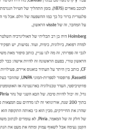
לכוכב מאדים (1875), בזמן התהליך של הט
על המחבר, זה של visste הראשון,.
Holmberg היה בן רב תכליתי של האוליגרכיה ה
למדה רפואה, ביולוגיה, כימיה, ועוד. נסיעות, יש תפק
לגבי זה ספרותי, זה מה לנו עניין, כותב סיפור מאת מ
הראשון טורי, בפעם הראשונה זה להיות אישה: כבר ל
שהרג את החיידקים, מבין הוא כי באותה התקופה הוא הא
של חלק זה של המאמר, Pirria, ל
הקטן נעימה אבל לשאוף עמוק ומתח את מעט את הנוש