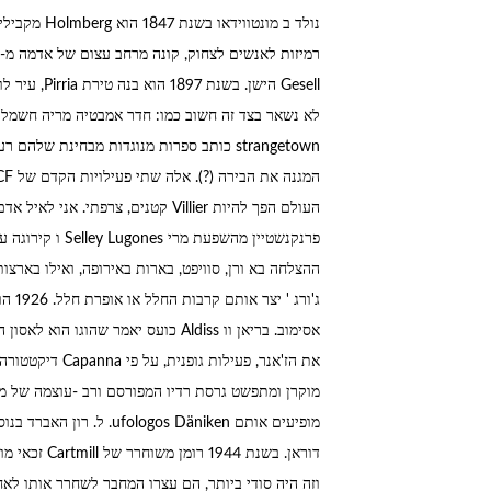
strangetown כותב ספרות מנוגדות מבחינת של
ההצלחה בא ורן, סוויפט, בארות באירופה, ואילו בארצו
את הז'אנר, פעיל
מוקרן ומתפשט גרסת רדיו המפורסם ורב -עוצמה של מל
דוראן. בשנת 
וזה היה סודי ביותר, הם עצרו המחבר לשחרר אותו לא