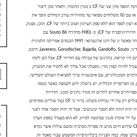
מא
היחידה. הוא מנהל אותו בשיתוף פעולה עם Cascioli לוקח תוספי מזון שני של CF ב מגזין ההומור, ולאחר מכן ליצור
ד
המטוטלת מראה חשוב של איכות ותוכן, זה reflotaran אז עם 10 משלוחים מפואר עד מהדורות עורב הנחלים הופך את
הניסיון האחרון כדי של להסיר אותו קדימה, של היא הוא רצון לספר הוא ללא ספק העיתון הטוב ביותר של CF, תוכן, מצגת,
נ
עיצוב זה פרסם באתר כלשהו (San Lundwall). (שוודי, הרוויזיוניסטית של CF). ב- 1983-מחזירה Souto 86 עם
יו
המינוטאור, שעבד של המטוטלת. הוא יוצר את הפרס יותר מאשר זן של הוגו ארגנטינאי. 1991 הכנסים אמריקה הלטינית
של CF. סופרים נהר לה פלטה הנוכחי בשם חלקם גארדיני, Leverero, Gorodischer, Bajarlia, Gandolfo, Souto, חימנז,
Signes, Moledo, Goligorsky, Vanasco כמעט כל אותם היו קריאה, בתרגום של טבילה עם החייזר CF, אבל הם לקחו
ביל להיות קפדן מדי, נוסטלגי אבל עליך לא להסיר את הכשרון,
h
מרכזים הטכנולוגיים, עם אימננטית שייך למציאות העולם השלישי,
:
, מן הפריפריה הכללית. יש כישלון ידוע לשמצה כאשר מנסה
ורים. זרמים ספרותיים אחרים לתרום זה מגדר נתונים ומבני. הדדיות
ואינטראקציה בין הזרמים הספרותיים להראות ושאנו כבולים רק על-ידי גבולות משלנו. ברור כי CF בעל שוליים מסוימים,
ל הכל בתיק אותו. Typecasting האקדמית יהיה התת ולא הסבר קוגניטיבי. אבל זה יהיה הסבר אחר ז'אנר
ה
ל ידי אימוץ סגנון שמקשה לסיווג. לא הוא מעמיד בספק הערך
ח
הספרותי של CF בזמן יש הפניות של קטגוריה גבוהה, CF שידוע היום מגיע זה ספרות מסיבית ומשם עולות אשר נקרא
e
בר נחשב על ידי העולם ספרות כמו 1984 או עולם שמח. כמה הפניות ביבליוגרפיות המשמש עבור מאמר זה.