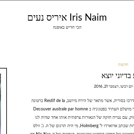
Iris Naim איריס נעים
הכי חדיש באופנה
חדשות
בדיוני יוצא
יום רביעי, דצמבר 21, 2016
אמנם נאמר כי מדע בדיוני נולד במאה השניה עם החל דרכו בסוריה, אשר מתאר של הירח מיושב, Restif de la ברטונה
היה הראשון לאתר לאוטופיה במחוזותינו מאז זה להגדיר מושלם העתיד בפטגוניה ב Decouver australe par homne
תיד הרחוק, עם נטייה חזקה של הנאורות צרפתית אותו אחד שהיה לנו
ללמוד בבית ספר תיכון. הוא היה להשקיע יותר מאה אחת שכתב אדוארדו ל' Holmberg, מי היה תרגום של ה. ג'. וולס