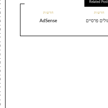
Related Post
יו
מא
חדשות
חדשות
לים פרסיים
AdSense
א
מר
ינ
ד
נ
א
ס
א
יו
יו
מא