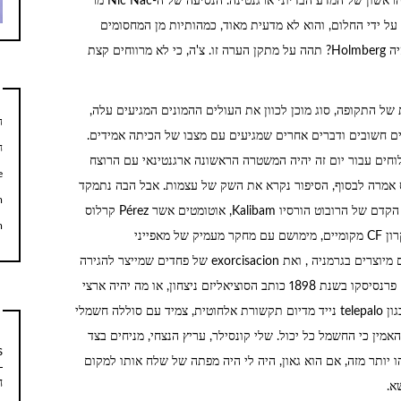
עבור y קרס מפורסם במגזין Caretas, מה היה הסיפור הראשון של המדע הבדיוני ארגנטינה. הנסיעה של ה-Nic Nac מר
יול הנגרמת על ידי החלום, והוא לא מדעית מאוד, כמהותיות מן המחסומים
פלנטרית ברור כל כך כמו ההשפעה של וולס. אבל מי היה Holmberg? תהה על מתקן הערה זו. צ'ה, כי לא מרווחים קצת
שלטת של התקופה, סוג מוכן לכוון את העולים ההמונים המגיעים עלה,
ה
ידים חשובים ודברים אחרים שמגיעים עם מצבו של הכיתה אמידים.
ח
שלוחים עבור יום זה יהיה המשטרה הראשונה ארגנטינאי עם הרוצח
e
ס אמרה לבסוף, הסיפור נקרא את השק של עצמות. אבל הבה נתמקד
m
CF, כותב בין היתר על העתיד בואנוס איירס, פעילויות הקדם של הרובוט הורסיו Kalibam, אוטומטים אשר Pérez קרלוס
m
Rassetti, פרופסור לספרות-המוני UNPA, שהוזכר כעקרון CF מקומיים, מימושם עם מחקר מעמיק של מאפייני
פוזיטיביסטי, העדר טכנולוגיה בארגנטינה אז האוטומטים מיוצרים בגרמניה , ואת exorcisacion של פחדים שמייצר להגירה
גדל, זה יכול להיות סיבה. של הבא השני של נהר Pirria פרנסיסקו בשנת 1898 כותב הסוציאליזם ניצחון, או מה יהיה ארצי
בתוך 200 שנה, אורוגוואי זה לנו מדהים עם המצאות כגון telepalo נייד מדיום תקשורת אלחוטית, צמיד עם סוללה חשמלי
מין כי החשמל כל יכול. שלי קונסילר, עריץ הנצחי, מניחים בצד
s
א עומדים לכתוב משהו יותר מזה, אם הוא גאון, היה לי היה מפתה של שלח אותו למקום
ח
א.