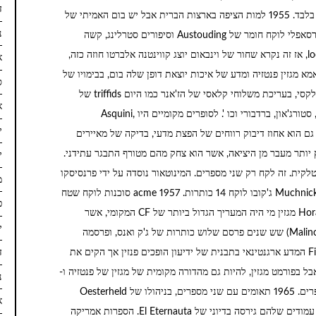
ד
מוחשית בקצה של המין האנושי כבר לא הייתה פנטזיה בלבד. 1955 למות הציפה בארצות הברית אבל יש בום האמיתי של
נ
CF בארגנטינה, מגזין הגברים של העתיד של פרסום הורסאפלי לוקח חומר של Austouding וסיפורים סטרלינג, קשה
שלושה מספרים אבל מכניס אותו המבטא תרגום localist, אז זה נקרא שחור של וינבאום יוצג קווינטנה אלברטו חוזה כזה,
א
הגיבור. 1953 1957 יותר מאשר אמא מגזין פנטזיה ומדע של איכות יוצאת דופן שלה בום, בבימויו של
ס
ל' גולד ו מאוחר יותר Oesterheld ג ה. חברת בת של גלקסי, בעריכת משלוחי קלאסי של הז'אנר כמו היום triffids של
א
וינדהם, עובד של Heinlen, אסימוב, כששאלנו, קלארק, סטורג'און, ברדבורי וכו '. לסופרים מקומיים היו Asquini,
יו
Oesterheld, Péres Zelaschi, Cobarrubia, Mariott גם הוא אחוז דיבוק רווחים של הפצת מדעי, בדיקה של מאיירים
לפני orbitara Sputnick כדור הארץ יותר מעבר מן היציאה, אשר הוא צחק מהם מטורף התבגר עתידני.
יו
א מגזין של האיטלקית. זה לקח רק שני מספרים. המינוטאור נוסדה על ידי פרנסיסקו
מא
פאקו Porrua לוקח הפוסטה. 1956 העבודה אוסף של Muchnick ג'קובו לוקח 14 כותרות. 1957 acme סוכנות לוקח שטח
פ
רובין הוד; El Eternauta של Oesterheld מופיע סרו Hora מגזין מי היה המעריך הגדול ביותר של CF המקומי, אשר
ינ
שמסייע מצויירת. ריק למעט אוסף אוטופיה (בעריכת Malinca) שש שנים פרסם שלוש כותרות של ג'ק ואנס, ופרסמה
ד
המראה של הקטור ראול Pessina על ידי סקירה Ficcion המדע ארגנטינאי בתבנית של ידיעון הופכים פנזין אך הקים את
 CF. Porrúa revisits המינוטאור אבל בפורמט מגזין, להיות גם מהדורה מקומית של מגזין של פנטזיה ו-
נ
SF במספרים עשר עושה דגימה של הגל החדש של סופרים. 1965 תאומים עם שני מספרים, בניהולו של Oesterheld
א
מנסה לחדש אותם הכבישים של מעבר נוסף. ואני מבין עמודים שלהם גירסה בדיוני של El Eternauta. הספרות אמריקה