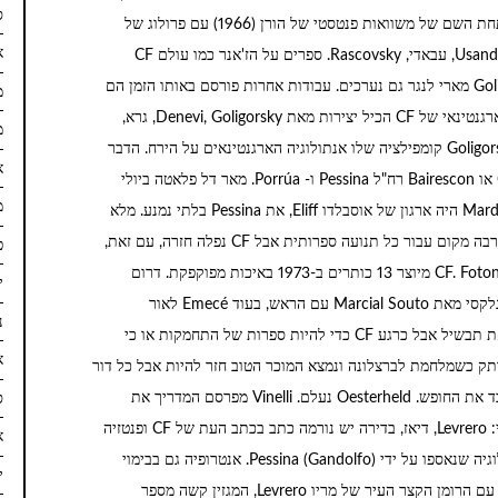
ס
הלטינית היא בעולם מלא בום. הוא ערוך לאנתולוגיה תחת השם של משוואות פנטסטי של הורן (1966) עם פרולוג של
א
Dalmiro Sáenz, בלהופיע באותו: רודריג, לנגר, Usandivaras, עבאדי, Rascovsky. ספרים על הז'אנר כמו עולם CF
מהמציאות Capanna ו- CF. ופסיכואנליזה של Goligorsky מארי לנגר גם נערכים. עבודות אחרות פורסם באותו הזמן הם
מא
אופוס 2 של אנג'ליקה Gorodisxher. 1967 במעשיות ארגנטינאי של CF הכיל יצירות מאת Denevi, Goligorsky, גרא,
מא
Vignati בשנת 2001 magazine, עיתונאות מראש Goligorsky קומפילציה שלו אנתולוגיה הארגנטינאים על הירח. הדבר
א
עובר מתרחשת את האמנה הראשונה של ארגנטינה CF או Bairescon רח"ל Pessina ו- Porrúa. מאר דל פלאטה ביולי
מר
1968 מתרחשת במה שהיה הז'אנר הגדול אמנת Mardelcon היה ארגון של אוסבלדו Eliff, את Pessina בלתי נמנע. מלא
פוליטיקאי-אידיאולוגי לחשוף שנות Lanusse השאיר הרבה מקום עבור כל תנועה ספרותית אבל CF נפלה חזרה, עם זאת,
פ
עיתונים כמו דעת La להציב כמה סיפורים המפרסמים CF. Foton מיוצר 13 כותרים ב-1973 באיכות מפוקפקת. דרום
ינ
אמריקה רצו להתבולל ערפיליות ספרדית ואני חושבת גלקסי מאת Marcial Souto עם הראש, בעוד Emecé לאור
נ
הכותרות 21 של זרם ספרותי זה. הגיע הצבא להירקב את תבשיל אבל כרגע CF כדי להיות ספרות של התחמקות או כי
א
ותק כשמלחמת לברצלונה ונמצא המוכר הטוב חזר להיות אבל כל דור
ספרים מתערבלים בשימוש מחלים את הדמיון ולא לאבד את החופש. Oesterheld נעלם. Vinelli מפרסם המדריך את
ס
הקורא של CF, בעריכת התכנסות, 1977. אחינו המזרחי: Levrero, דיאז, בדירה יש נורמה כתב בכתב העת של CF ופנטזיה
א
בבימויו Souto. למכירה יקומים vislumbrados, אנתולוגיה שנאספו על ידי (Gandolfo) Pessina. אנטרופיה גם בבימוי
יו
Souto מופיע שמציג מצוין של אמנות ריו דה לה פלטה עם הרומן הקצר העיר של מריו Levrero, המגזין קשה מספר