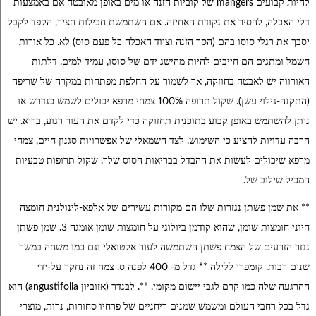
להיות קבועים mangers של קוביות הזנה או מים באופן מאובטח אם באמצעות
דלי האכלה, להסיר את נקודת האחיזה. אם השתמשת חבילות חציר, הקפד לקבל
יסבך את רגלי סוסו בהם (הסר הזנה וציוד האכלה כל פעם סוס) לא. כל אורות
חשמל ומתגים הם חייבים להיות מהישג ידם של סוסו, עמיד למים. דלתות
האורווה יש לאבטח בחוזקה, אך לשמור על החלפת מפתחות במקרה של שריפה
(התקנה-גילוי עשן). שקול תרופה 100% צמחי מרפא יכולים לשמש כנדרש או
ניתן להשתמש באופן קבוע בתוכנית תחזוקה כדי לקדם את העור רגוע, בריא. יש
הרבה עדויות להציע כי השימוש. לצד השמאלי של אפשרויות סגנון חיים, צמחי
מרפא שיכולים לעשות את ההבדל בבריאות הסוס שלך. שקול תרופות טבעיות
המכיל שילוב של.
** את שמן פשתן נגזרות שלו הם מקורות עשירים של אלפא-לינולנית חומצה
חיוני חומצות שומן, שהוא קודמן ביולוגי על חומצות שומן אומגה 3. שמן פשתן
נגזר הזרעים של הצמח פשתן השתמשה לעור אקטואלי וגם כמו משחה במשך
שנים רבות. קומפרי ללילה ** גדל מ- 400 לפנה ס. צמח זה נחקר על-ידי
ההרגעה שלה כמו קרם לגבי יישום מקומי. **. לבנדר (אזוביון angustifolia) הוא
גדל בכל רחבי העולם ומשמש שמנים ריחניים של פרחיו סחורות, נרות, מוצרי