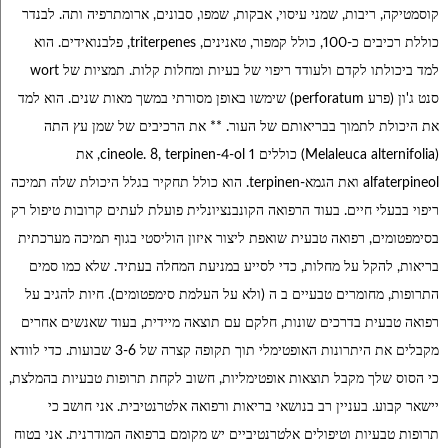
קוסמטיקה, ריבות, שמני עיסוי, אבקות, שמפו, סבונים, ארומתרפיה ותה. לבנדר
כוללת רכיבים כ-100, כולל קמפור, טאנינים, triterpenes, פלבנואידים. הוא
למד ביכולתו לקדם ולעודד ריפוי של בעיות ומחלות קלות. תמציות של wort
סנט ג'ון (פרע perforatum) שימשו באופן מסורתי במשך מאות שנים. הוא למד
את היכולת לתמוך בבריאותם של העור. ** את הרכיבים של שמן עץ התה
(Melaleuca alternifolia) כוללים 1 cineole. 8, terpinen-4-ol, את
alfaterpineol ואת הגמא-terpinen. הוא כולל תחקיר בגלל היכולת שלה תמיכה
ריפוי בבעלי חיים. בעוד הרפואה הקונבנציונלית פועלת לעתים קרובות טיפול רק
בסימפטומים, רפואה טבעית שואפת ליצור איזון הוליסטי בגוף תמיכה מערכתית
בריאות, להקל על מחלות, כדי לסייע במניעת המחלה בעתיד. שלא כמו סמים
התרופות, מחומרים טבעיים ב ה (ולא על העלמת סימפטומים). חיות להגיב על
רפואה טבעית בדרכים שונות, חלקם עם תוצאה מיידית, בעוד שאנשים אחרים
מקבלים את היתרונות האופטימלי תוך תקופה קצרה של 3-6 שבועות. כדי לוודא
כי הסוס שלך מקבל תוצאות אופטימליות, חשוב לקחת תרופות טבעיות בהמלצת,
יישאר קבוע. בעניין רב בנושאי בריאות ורפואה אלטרנטיבית. אני חושב כי
תרופות טבעיות וטיפולים אלטרנטיביים יש מקומם ברפואה המודרנית. אני בטוח