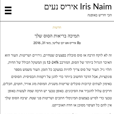
Iris Naim איריס נעים
הכי חדיש באופנה
חדשות
תמיכה בריאות הסוס שלך
By
איריס
on
יום שלישי, מאי 31, 2016
זה לא לוקח הרבה אז סוס סובלת בפצעים שטחיים, גירויים ושריטות. העור הוא
האיבר הגדול ביותר של הסוס, המורכב 12-24% מן המשקל הכולל של החיה,
תלוי גיל. העור של סוס צריך להיות במעקב כל הזמן. העור משמש מספר
פונקציות, אבל הדבר החשוב ביותר כדי להגן על רקמות הבסיסית. הסוסים
באימון לעתים קרובות סובלים שריטות משנית. המוסת מזג אוויר, חוטים, חבלים,
חרקים עלול להגביר את הסיכונים. באופן טבעי יש הרבה שמה לעשות באופן
טבעי כדי לסייע בצמצום המינימלי חתכים ושריטות פני שטח. יציבה הסוס שלך
אין להם כל הציפוי מסוכן או חדה האובייקט.